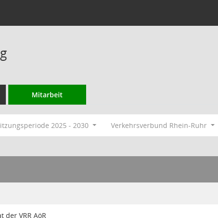
ng
Mitarbeit
itzungsperiode 2025 - 2030
Verkehrsverbund Rhein-Ruhr
t der VRR AöR