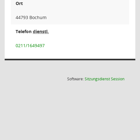
Ort
44793 Bochum
Telefon
dienstl.
0211/1649497
(Wird in
Software:
Sitzungsdienst
Session