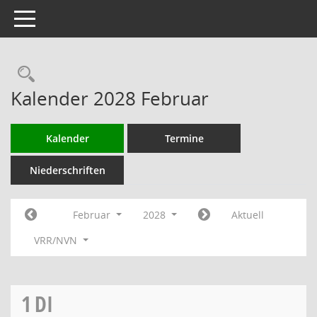
Toggle navigation
Rechercheauswahl
Kalender 2028 Februar
Kalender
Termine
Niederschriften
Februar
2028
Aktuell
VRR/NVN
1
DI