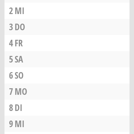
2
MI
3
DO
4
FR
5
SA
6
SO
7
MO
8
DI
9
MI