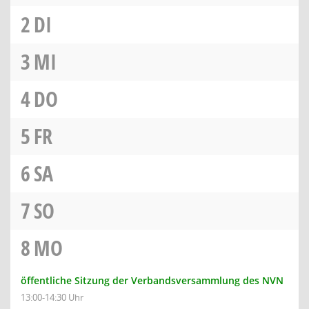
2
DI
3
MI
4
DO
5
FR
6
SA
7
SO
8
MO
öffentliche Sitzung der Verbandsversammlung des NVN
13:00-14:30 Uhr