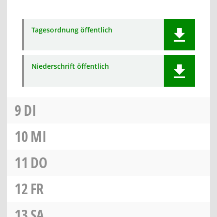
Tagesordnung öffentlich
Niederschrift öffentlich
9
DI
10
MI
11
DO
12
FR
13
SA