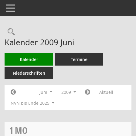
Toggle navigation
Rechercheauswahl
Kalender 2009 Juni
Kalender
Termine
Niederschriften
Juni
2009
Aktuell
NVN bis Ende 2025
1
MO