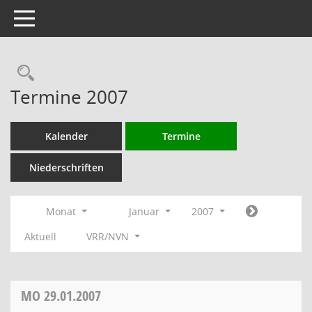
Toggle navigation
Rechercheauswahl
Termine 2007
Kalender
Termine
Niederschriften
Monat
Januar
2007
Aktuell
VRR/NVN
MO
29.01.2007