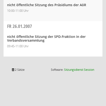
nicht öffentliche Sitzung des Präsidiums der AöR
10:00-11:00 Uhr
FR
26.01.2007
nicht öffentliche Sitzung der SPD-Fraktion in der
Verbandsversammlung
09:45-11:00 Uhr
(Wird in
2 Sätze
Software:
Sitzungsdienst
Session