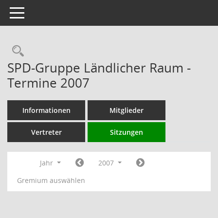
Toggle navigation
Rechercheauswahl
SPD-Gruppe Ländlicher Raum -
Termine 2007
Informationen
Mitglieder
Vertreter
Sitzungen
Jahr
2007
Gremium auswählen