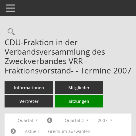
Toggle navigation
Rechercheauswahl
CDU-Fraktion in der
Verbandsversammlung des
Zweckverbandes VRR -
Fraktionsvorstand- - Termine 2007
Informationen
Mitglieder
Vertreter
Sitzungen
Quartal
Quartal 4
2007
Aktuell
Gremium auswählen