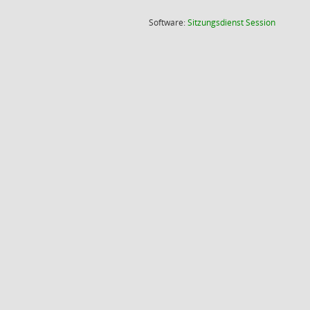
(Wird in
Software:
Sitzungsdienst
Session