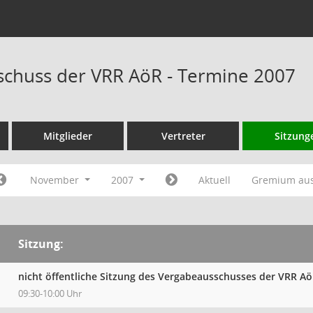
chuss der VRR AöR - Termine 2007
Mitglieder
Vertreter
Sitzung
November
2007
Aktuell
Gremium au
Sitzung:
nicht öffentliche Sitzung des Vergabeausschusses der VRR A
09:30-10:00 Uhr