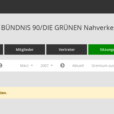
is BÜNDNIS 90/DIE GRÜNEN Nahverkeh
Mitglieder
Vertreter
Sitzung
März
2007
Aktuell
Gremium au
den.