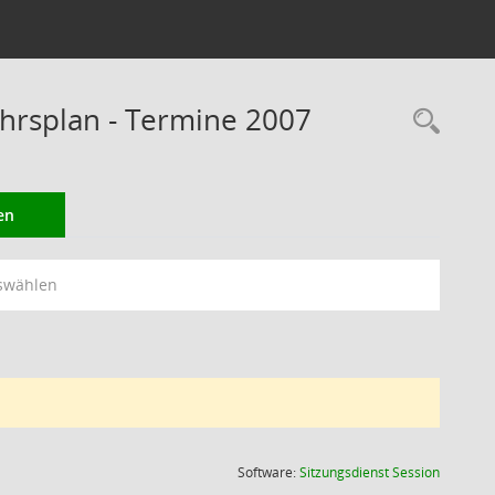
rsplan - Termine 2007
Rec
en
swählen
(Wird in
Software:
Sitzungsdienst
Session