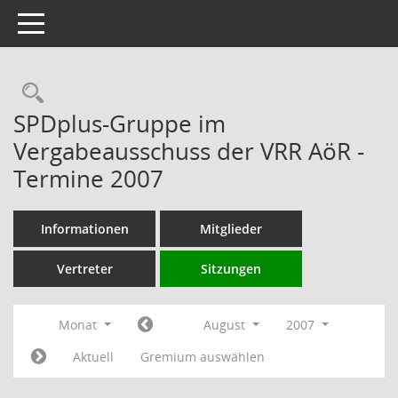
Toggle navigation
Rechercheauswahl
SPDplus-Gruppe im
Vergabeausschuss der VRR AöR -
Termine 2007
Informationen
Mitglieder
Vertreter
Sitzungen
Monat
August
2007
Aktuell
Gremium auswählen