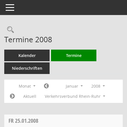
Toggle navigation
Rechercheauswahl
Termine 2008
Kalender
Termine
Niederschriften
Monat
Januar
2008
Aktuell
Verkehrsverbund Rhein-Ruhr
FR
25.01.2008