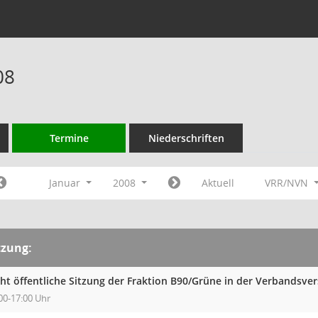
08
Termine
Niederschriften
Januar
2008
Aktuell
VRR/NVN
tzung:
cht öffentliche Sitzung der Fraktion B90/Grüne in der Verbands
00-17:00 Uhr