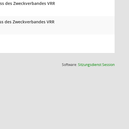
huss des Zweckverbandes VRR
huss des Zweckverbandes VRR
(Wird in
Software:
Sitzungsdienst
Session