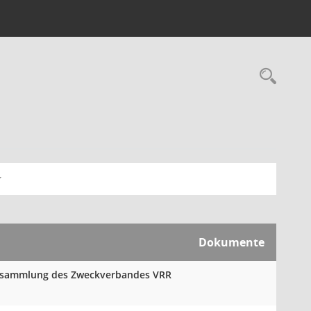
Rec
Dokumente
versammlung des Zweckverbandes VRR