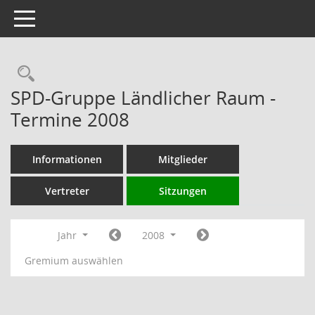
Toggle navigation
Rechercheauswahl
SPD-Gruppe Ländlicher Raum -
Termine 2008
Informationen
Mitglieder
Vertreter
Sitzungen
Jahr
2008
Gremium auswählen