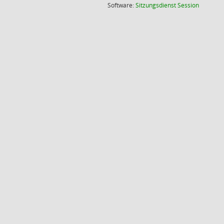
(Wird in
Software:
Sitzungsdienst
Session