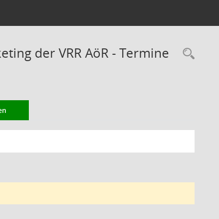
eting der VRR AöR - Termine
Rec
en