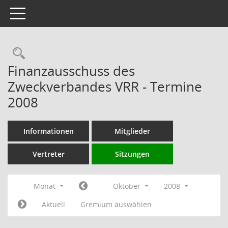
Toggle navigation
Rechercheauswahl
Finanzausschuss des
Zweckverbandes VRR - Termine
2008
Informationen
Mitglieder
Vertreter
Sitzungen
Monat
Oktober
2008
Aktuell
Gremium auswählen