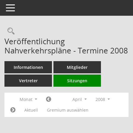
Toggle navigation
Rechercheauswahl
Veröffentlichung
Nahverkehrspläne - Termine 2008
Informationen
Mitglieder
Vertreter
Sitzungen
Monat
April
2008
Aktuell
Gremium auswählen