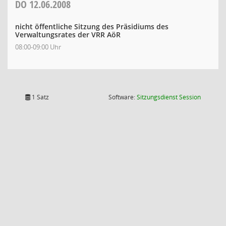
DO
12.06.2008
nicht öffentliche Sitzung des Präsidiums des
Verwaltungsrates der VRR AöR
08:00-09:00 Uhr
(Wird in
1 Satz
Software:
Sitzungsdienst
Session