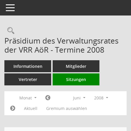
Toggle navigation
Rechercheauswahl
Präsidium des Verwaltungsrates
der VRR AöR - Termine 2008
Informationen
Mitglieder
Vertreter
Sitzungen
Monat
Juni
2008
Aktuell
Gremium auswählen