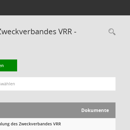
Zweckverbandes VRR -
Rec
en
swählen
Dokumente
mmlung des Zweckverbandes VRR