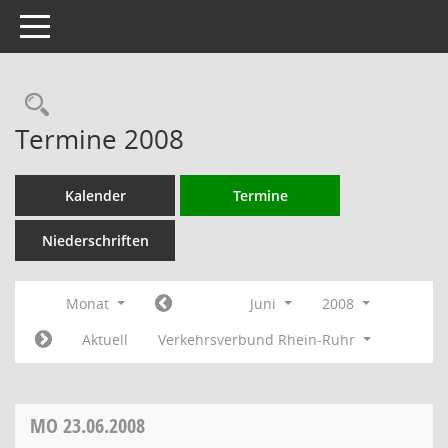
Toggle navigation
Rechercheauswahl
Termine 2008
Kalender
Termine
Niederschriften
Monat
Juni
2008
Aktuell
Verkehrsverbund Rhein-Ruhr
MO
23.06.2008