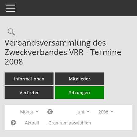
Toggle navigation
Rechercheauswahl
Verbandsversammlung des
Zweckverbandes VRR - Termine
2008
Informationen
Mitglieder
Vertreter
Sitzungen
Monat
Juni
2008
Aktuell
Gremium auswählen