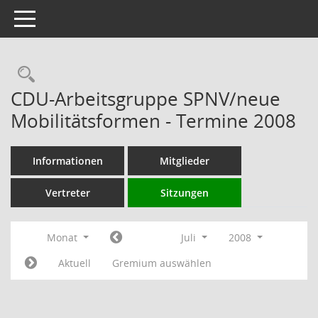
Toggle navigation
Rechercheauswahl
CDU-Arbeitsgruppe SPNV/neue
Mobilitätsformen - Termine 2008
Informationen
Mitglieder
Vertreter
Sitzungen
Monat
Juli
2008
Aktuell
Gremium auswählen