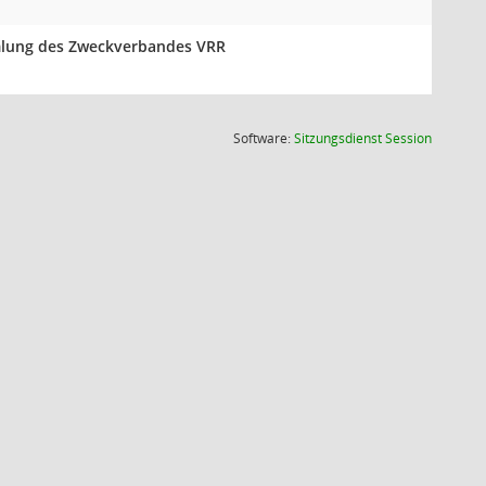
mmlung des Zweckverbandes VRR
(Wird in
Software:
Sitzungsdienst
Session