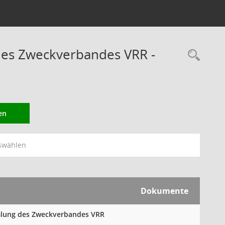
des Zweckverbandes VRR -
Rec
en
swählen
Dokumente
mmlung des Zweckverbandes VRR