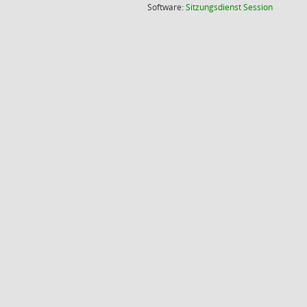
(Wird in
Software:
Sitzungsdienst
Session