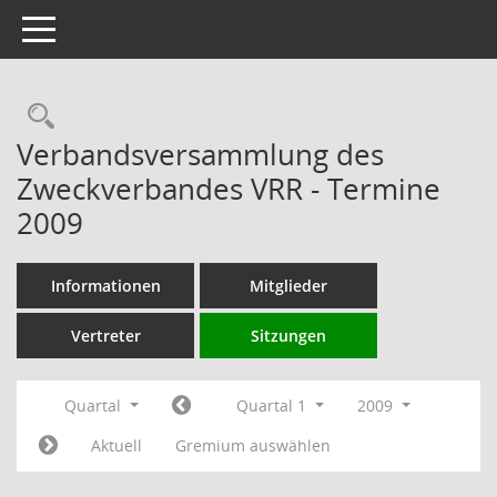
Toggle navigation
Rechercheauswahl
Verbandsversammlung des
Zweckverbandes VRR - Termine
2009
Informationen
Mitglieder
Vertreter
Sitzungen
Quartal
Quartal 1
2009
Aktuell
Gremium auswählen