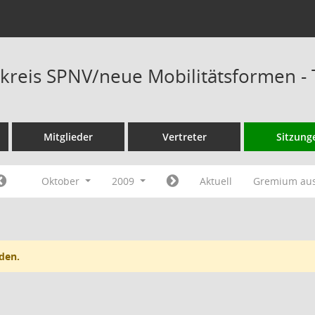
kreis SPNV/neue Mobilitätsformen -
Mitglieder
Vertreter
Sitzung
Oktober
2009
Aktuell
Gremium au
den.