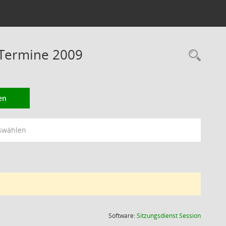
 Termine 2009
Rec
en
swählen
(Wird in
Software:
Sitzungsdienst
Session