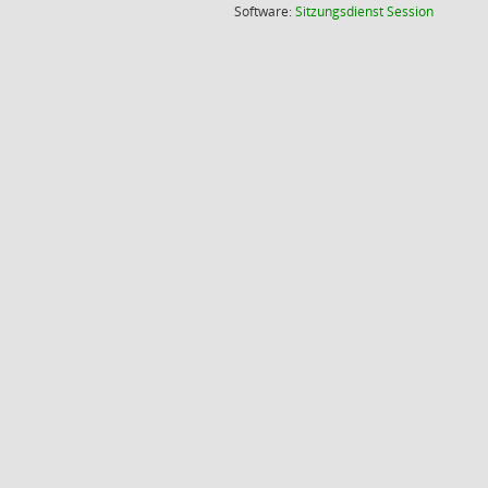
(Wird in
Software:
Sitzungsdienst
Session