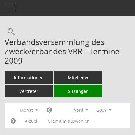
Toggle navigation
Rechercheauswahl
Verbandsversammlung des
Zweckverbandes VRR - Termine
2009
Informationen
Mitglieder
Vertreter
Sitzungen
Monat
April
2009
Aktuell
Gremium auswählen