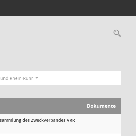
Rec
bund Rhein-Ruhr
Dokumente
versammlung des Zweckverbandes VRR