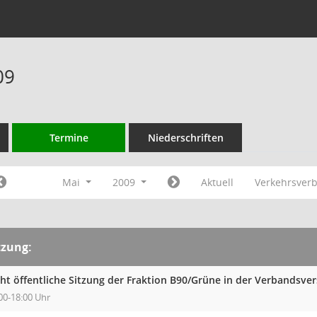
09
Termine
Niederschriften
Mai
2009
Aktuell
Verkehrsver
tzung:
cht öffentliche Sitzung der Fraktion B90/Grüne in der Verbands
00-18:00 Uhr