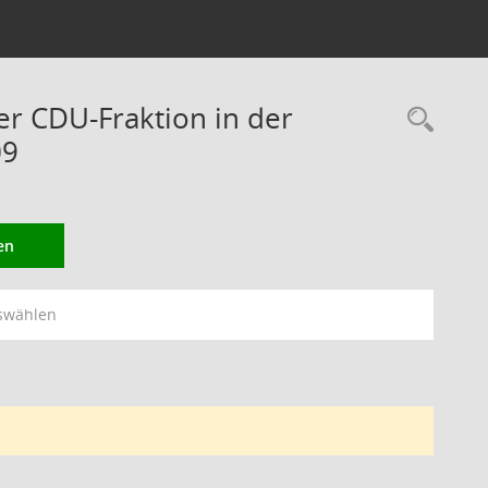
er CDU-Fraktion in der
Rec
09
en
swählen