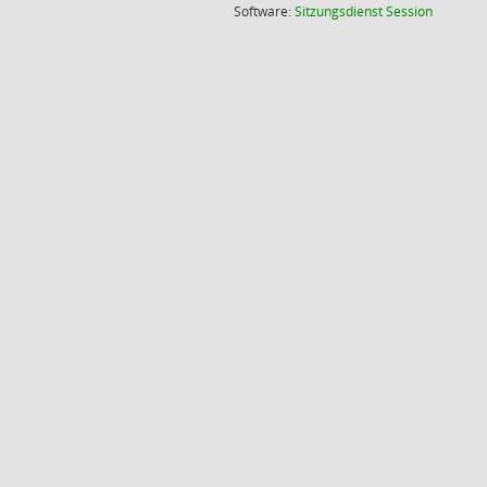
(Wird in
Software:
Sitzungsdienst
Session