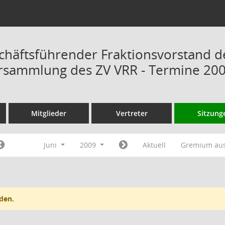
chäftsführender Fraktionsvorstand d
rsammlung des ZV VRR - Termine 20
Mitglieder
Vertreter
Sitzung
Juni
2009
Aktuell
Gremium au
den.