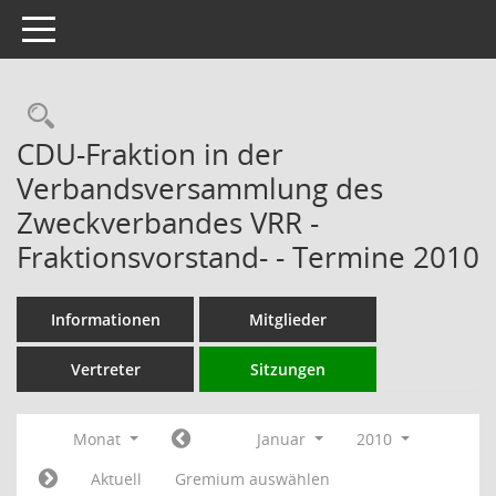
Toggle navigation
Rechercheauswahl
CDU-Fraktion in der
Verbandsversammlung des
Zweckverbandes VRR -
Fraktionsvorstand- - Termine 2010
Informationen
Mitglieder
Vertreter
Sitzungen
Monat
Januar
2010
Aktuell
Gremium auswählen