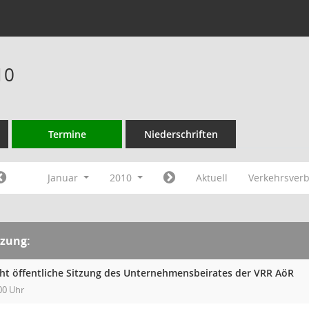
10
Termine
Niederschriften
Januar
2010
Aktuell
Verkehrsver
tzung:
cht öffentliche Sitzung des Unternehmensbeirates der VRR AöR
00 Uhr