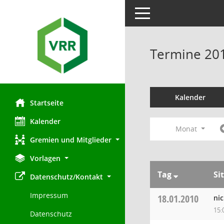
Toggle navigation
Termine 20
Kalender
Startseite
Kalender
Monat
Gremien und Mitglieder
Vorlagen
Tag
Si
Datenschutz/Kontakt
Impressum
18.01.2010
ni
15:
Datenschutz