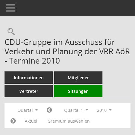
Toggle navigation
Rechercheauswahl
CDU-Gruppe im Ausschuss für
Verkehr und Planung der VRR AöR
- Termine 2010
Informationen
Mitglieder
Vertreter
Sitzungen
Quartal
Quartal 1
2010
Aktuell
Gremium auswählen