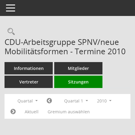
Toggle navigation
Rechercheauswahl
CDU-Arbeitsgruppe SPNV/neue
Mobilitätsformen - Termine 2010
Informationen
Mitglieder
Vertreter
Sitzungen
Quartal
Quartal 1
2010
Aktuell
Gremium auswählen