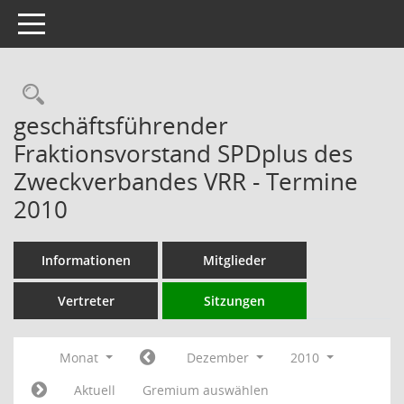
Toggle navigation
Rechercheauswahl
geschäftsführender
Fraktionsvorstand SPDplus des
Zweckverbandes VRR - Termine
2010
Informationen
Mitglieder
Vertreter
Sitzungen
Monat
Dezember
2010
Aktuell
Gremium auswählen