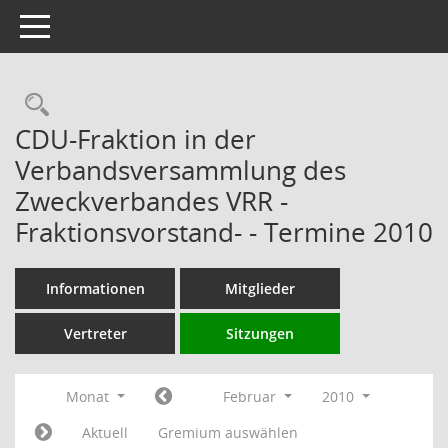
Toggle navigation
Rechercheauswahl
CDU-Fraktion in der
Verbandsversammlung des
Zweckverbandes VRR -
Fraktionsvorstand- - Termine 2010
Informationen
Mitglieder
Vertreter
Sitzungen
Monat
Februar
2010
Aktuell
Gremium auswählen