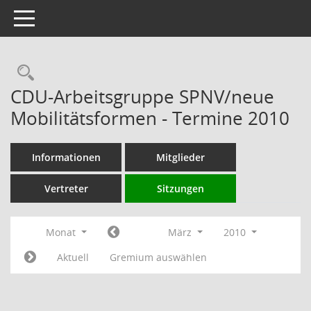
Toggle navigation
Rechercheauswahl
CDU-Arbeitsgruppe SPNV/neue
Mobilitätsformen - Termine 2010
Informationen
Mitglieder
Vertreter
Sitzungen
Monat
März
2010
Aktuell
Gremium auswählen