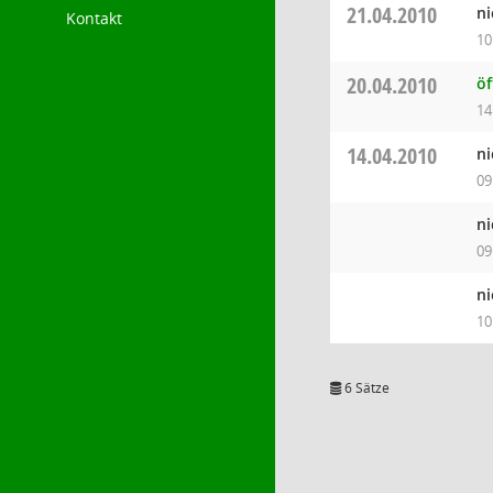
21.04.2010
ni
Kontakt
10
20.04.2010
öf
14
14.04.2010
ni
09
ni
09
ni
10
6 Sätze