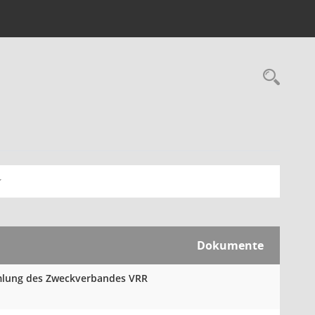
Rec
Dokumente
mmlung des Zweckverbandes VRR