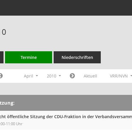
10
Termine
Niederschriften
April
2010
Aktuell
VRR/NVN
itzung:
cht öffentliche Sitzung der CDU-Fraktion in der Verbandsversa
:00-11:00 Uhr