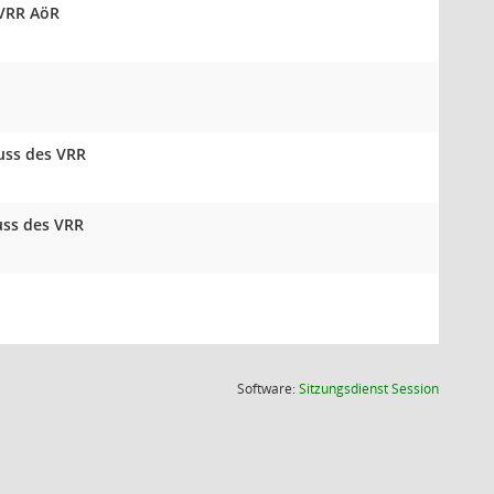
 VRR AöR
uss des VRR
uss des VRR
(Wird in
Software:
Sitzungsdienst
Session