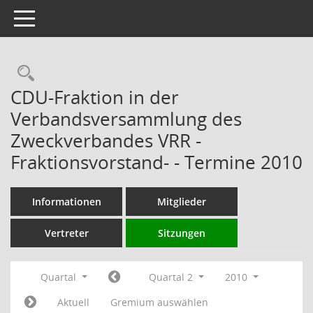
Toggle navigation
Rechercheauswahl
CDU-Fraktion in der
Verbandsversammlung des
Zweckverbandes VRR -
Fraktionsvorstand- - Termine 2010
Informationen
Mitglieder
Vertreter
Sitzungen
Quartal
Quartal 2
2010
Aktuell
Gremium auswählen