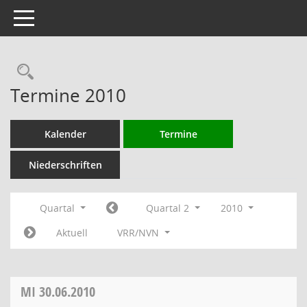
Toggle navigation
Rechercheauswahl
Termine 2010
Kalender
Termine
Niederschriften
Quartal
Quartal 2
2010
Aktuell
VRR/NVN
MI
30.06.2010