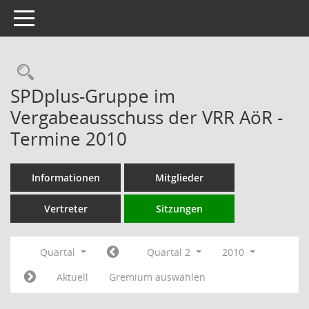
Toggle navigation
Rechercheauswahl
SPDplus-Gruppe im
Vergabeausschuss der VRR AöR -
Termine 2010
Informationen
Mitglieder
Vertreter
Sitzungen
Quartal
Quartal 2
2010
Aktuell
Gremium auswählen