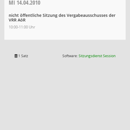
MI
14.04.2010
nicht öffentliche Sitzung des Vergabeausschusses der
VRR AöR
10:00-11:00 Uhr
(Wird in
1 Satz
Software:
Sitzungsdienst
Session