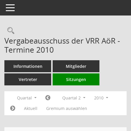
Toggle navigation
Rechercheauswahl
Vergabeausschuss der VRR AöR -
Termine 2010
Informationen
Mitglieder
Vertreter
Sitzungen
Quartal
Quartal 2
2010
Aktuell
Gremium auswählen