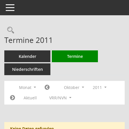
Toggle navigation
Rechercheauswahl
Termine 2011
Kalender
Termine
Niederschriften
Monat
Oktober
2011
Aktuell
VRR/NVN
Keine Daten gefunden.