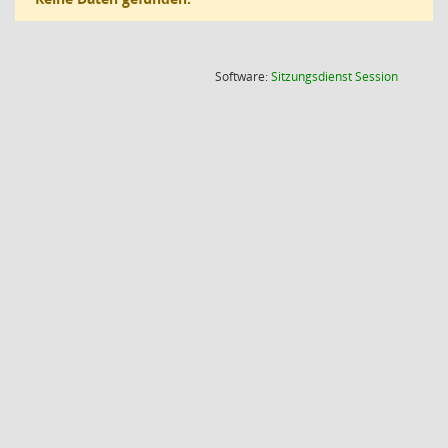
(Wird in
Software:
Sitzungsdienst
Session