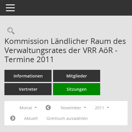
Toggle navigation
Rechercheauswahl
Kommission Ländlicher Raum des
Verwaltungsrates der VRR AöR -
Termine 2011
Informationen
Mitglieder
Vertreter
Sitzungen
Monat
November
2011
Aktuell
Gremium auswählen