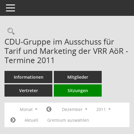
Toggle navigation
Rechercheauswahl
CDU-Gruppe im Ausschuss für
Tarif und Marketing der VRR AöR -
Termine 2011
Informationen
Mitglieder
Vertreter
Sitzungen
Monat
Dezember
2011
Aktuell
Gremium auswählen