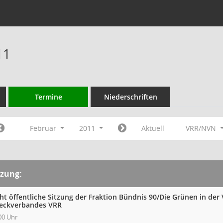
11
Termine
Niederschriften
Februar
2011
Aktuell
VRR/NVN
tzung:
cht öffentliche Sitzung der Fraktion Bündnis 90/Die Grünen in d
eckverbandes VRR
00 Uhr