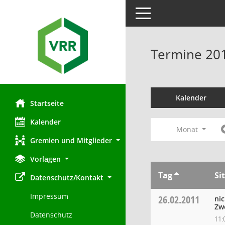
Toggle navigation
Termine 20
Kalender
Startseite
Kalender
Monat
Gremien und Mitglieder
Vorlagen
Tag
Si
Datenschutz/Kontakt
Impressum
26.02.2011
ni
Zw
Datenschutz
11: