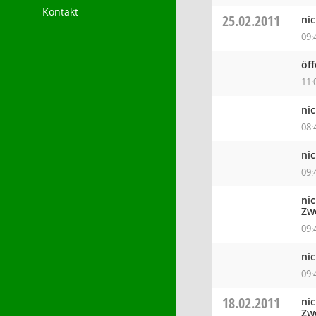
Kontakt
25.02.2011
ni
09:
öff
11:
ni
08:
ni
09:
ni
Zw
09:
ni
09:
18.02.2011
ni
Zw