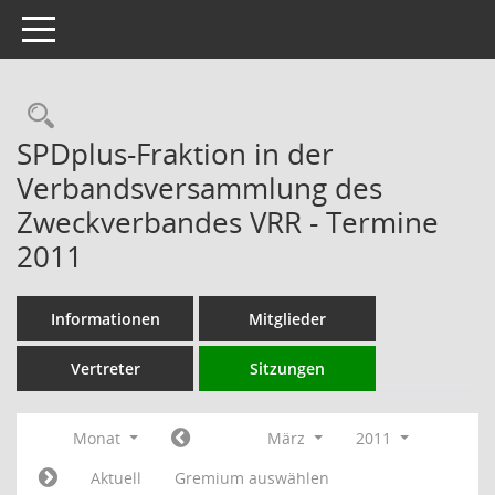
Toggle navigation
Rechercheauswahl
SPDplus-Fraktion in der
Verbandsversammlung des
Zweckverbandes VRR - Termine
2011
Informationen
Mitglieder
Vertreter
Sitzungen
Monat
März
2011
Aktuell
Gremium auswählen