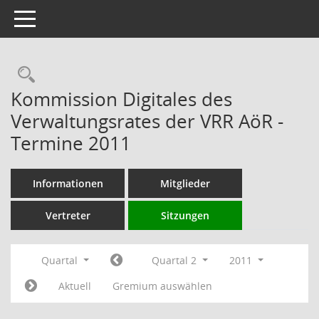
Toggle navigation
Rechercheauswahl
Kommission Digitales des
Verwaltungsrates der VRR AöR -
Termine 2011
Informationen
Mitglieder
Vertreter
Sitzungen
Quartal
Quartal 2
2011
Aktuell
Gremium auswählen