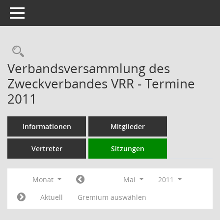
Toggle navigation
Rechercheauswahl
Verbandsversammlung des
Zweckverbandes VRR - Termine
2011
Informationen
Mitglieder
Vertreter
Sitzungen
Monat
Mai
2011
Aktuell
Gremium auswählen