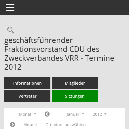
Toggle navigation
Rechercheauswahl
geschäftsführender
Fraktionsvorstand CDU des
Zweckverbandes VRR - Termine
2012
Informationen
Mitglieder
Vertreter
Sitzungen
Monat
Januar
2012
Aktuell
Gremium auswählen