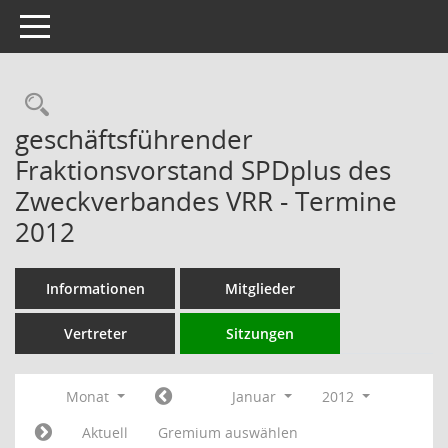
Toggle navigation
Rechercheauswahl
geschäftsführender
Fraktionsvorstand SPDplus des
Zweckverbandes VRR - Termine
2012
Informationen
Mitglieder
Vertreter
Sitzungen
Monat
Januar
2012
Aktuell
Gremium auswählen